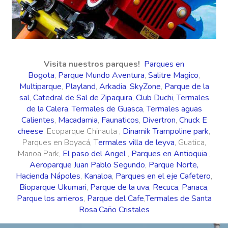
Visita nuestros parques!
Parques en
Bogota
,
Parque Mundo Aventura
,
Salitre Magico
,
Multiparque
,
Playland
,
Arkadia
,
SkyZone
,
Parque de la
sal
,
Catedral de Sal de Zipaquira
,
Club Duchi
,
Termales
de la Calera
,
Termales de Guasca
,
Termales aguas
Calientes
,
Macadamia
,
Faunaticos
,
Divertron
,
Chuck E
cheese
, Ecoparque Chinauta ,
Dinamik Trampoline park
,
Parques en Boyacá, T
ermales villa de leyva
, Guatica,
Manoa Park,
El paso del Angel
,
Parques en Antioquia
,
Aeroparque Juan Pablo Segundo
,
Parque Norte,
Hacienda Nápoles
,
Kanaloa
,
Parques en el eje Cafetero
,
Bioparque Ukumari
,
Parque de la uva
,
Recuca
,
Panaca
,
Parque los arrieros
,
Parque del Cafe
,
Termales de Santa
Rosa
,
Caño Cristales